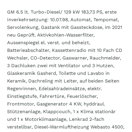
GM 6.5 lt. Turbo-Diesel/ 129 kW 183,73 PS, erste
Inverkehrsetzung: 10.07.98, Automat, Tempomat,
Servolenkung, Gastank mit Gassteckdose, im 2021
neu Geprüft. Aktivkohlen-Wasserfilter,
Aussenspiegel el. verst. und beheizt,
Batterieabschalter, Kassettenradio mit 10 Fach CD
Wechsler, CO-Detector, Gaswarner, Rauchmelder,
3 Dachluken zwei mit Ventilator und 3 Hutzen,
Glaskeramik Gasherd, Toilette und Lavabo in
Keramik, Dachreling mit Leiter, auf beiden Seiten
Regenrinnen, Edelsahlradeinsätze, elektr.
Einstiegstufe, Fahrertüre, Feuerlöscher,
Frontmotor, Gasgenerator 4 KW, hyddraul.
Stützenanlage, Klappcouch, 1 x Klima stationär
und 1 x Motorklimaanlage, Lenkrad 2-fach
verstellbar, Diesel-Warmluftheizung Webasto 4500,