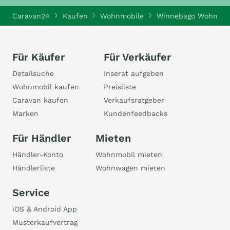
Caravan24
Kaufen
Wohnmobile
Winnebago Wohnmob
Für Käufer
Für Verkäufer
Detailsuche
Inserat aufgeben
Wohnmobil kaufen
Preisliste
Caravan kaufen
Verkaufsratgeber
Marken
Kundenfeedbacks
Für Händler
Mieten
Händler-Konto
Wohnmobil mieten
Händlerliste
Wohnwagen mieten
Service
iOS & Android App
Musterkaufvertrag