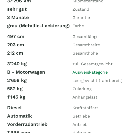
37'296 km
Kilometerstand
sehr gut
Zustand
3 Monate
Garantie
grau (Metallic-Lackierung)
Farbe
497 cm
Gesamtlänge
203 cm
Gesamtbreite
212 cm
Gesamthöhe
3'240 kg
zul. Gesamtgewicht
B - Motorwagen
Ausweiskategorie
2'658 kg
Leergewicht (fahrbereit)
582 kg
Zuladung
1'145 kg
Anhängelast
Diesel
Kraftstoffart
Automatik
Getriebe
Vorderradantrieb
Antrieb
1'995 ccm
Hubraum