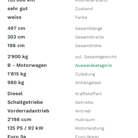
Kilometerstand
sehr gut
Zustand
weiss
Farbe
497 cm
Gesamtlänge
203 cm
Gesamtbreite
198 cm
Gesamthöhe
2'900 kg
zul. Gesamtgewicht
B - Motorwagen
Ausweiskategorie
1'815 kg
Zuladung
980 kg
Anhängelast
Diesel
Kraftstoffart
Schaltgetriebe
Getriebe
Vorderradantrieb
Antrieb
2'198 ccm
Hubraum
125 PS / 92 kW
Motorleistung
Euro 5a
Euro-Norm