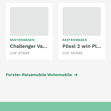
KASTENWAGEN
KASTENWAGEN
Challenger Van V114 M mit 2 Doppelbett, Automat!
Pössl 2 win Plus
CHF 61'999
CHF 59'999
Forster-Reisemobile Wohnmobile