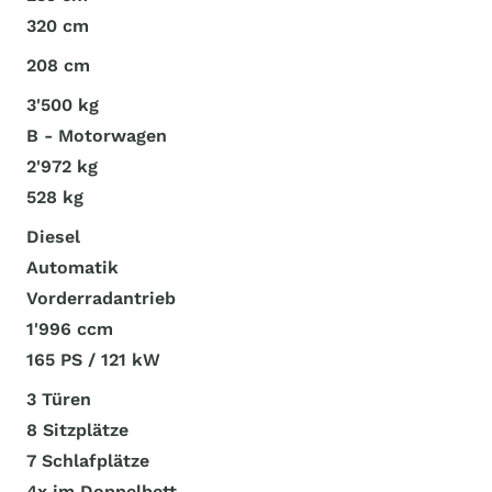
320 cm
208 cm
3'500 kg
B - Motorwagen
2'972 kg
528 kg
Diesel
Automatik
Vorderradantrieb
1'996 ccm
165 PS / 121 kW
3 Türen
8 Sitzplätze
7 Schlafplätze
4x im Doppelbett