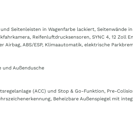
 und Seitenleisten in Wagenfarbe lackiert, Seitenwände in
ckfahrkamera, Reifenluftdrucksensoren, SYNC 4, 12 Zoll 
ahrer Airbag, ABS/ESP, Klimaautomatik, elektrische Parkb
se und Außendusche
sregelanlage (ACC) und Stop & Go-Funktion, Pre-Colision
rszeichenerkennung, Beheizbare Außenspiegel mit integrie