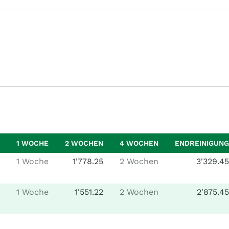
1 WOCHE
2 WOCHEN
4 WOCHEN
ENDREINIGUNG
1 Woche
1'778.25
2 Wochen
3'329.45
1 Woche
1'551.22
2 Wochen
2'875.45