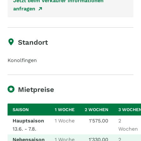
Jetzt beim Verkäufer Informationen
anfragen
Standort
Konolfingen
Mietpreise
SAISON
1 WOCHE
2 WOCHEN
3 WOCHE
Hauptsaison
1 Woche
1'575.00
2
13.6. - 7.8.
Wochen
Nebensaison
1 Woche
1'330.00
2