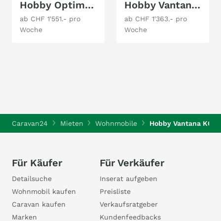
Hobby Optima T70 GE De Luxe
Hobby Vantana K65 ET De Luxe
ab CHF 1'551.- pro
ab CHF 1'363.- pro
Woche
Woche
Caravan24
Mieten
Wohnmobile
Hobby Vantana K60 F
Für Käufer
Für Verkäufer
Detailsuche
Inserat aufgeben
Wohnmobil kaufen
Preisliste
Caravan kaufen
Verkaufsratgeber
Marken
Kundenfeedbacks