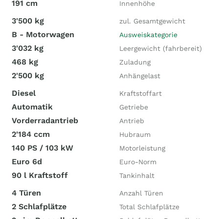
191 cm
Innenhöhe
3'500 kg
zul. Gesamtgewicht
B - Motorwagen
Ausweiskategorie
3'032 kg
Leergewicht (fahrbereit)
468 kg
Zuladung
2'500 kg
Anhängelast
Diesel
Kraftstoffart
Automatik
Getriebe
Vorderradantrieb
Antrieb
2'184 ccm
Hubraum
140 PS / 103 kW
Motorleistung
Euro 6d
Euro-Norm
90 l Kraftstoff
Tankinhalt
4 Türen
Anzahl Türen
2 Schlafplätze
Total Schlafplätze