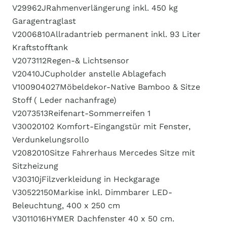
V29962J​​Rahmenverlängerung inkl. 450 kg
Garagentraglast
V2006810​​Allradantrieb permanent inkl. 93 Liter
Kraftstofftank
V2073112​​Regen-& Lichtsensor
V20410J​​Cupholder anstelle Ablagefach
V100904027​​Möbeldekor-Native Bamboo & Sitze
Stoff ( Leder nachanfrage)
V2073513​​Reifenart-Sommerreifen 1
V30020102 ​​Komfort-Eingangstür mit Fenster,
Verdunkelungsrollo
V2082010​​Sitze Fahrerhaus Mercedes Sitze mit
Sitzheizung
V30310j​​Filzverkleidung in Heckgarage
V30522150​​Markise inkl. Dimmbarer LED-
Beleuchtung, 400 x 250 cm
V3011016​HYMER Dachfenster 40 x 50 cm.