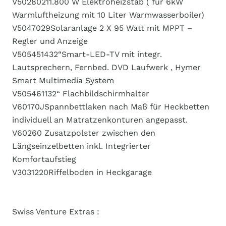
V5028021​1.800 W Elektroheizstab ( für 6kW
Warmluftheizung mit 10 Liter Warmwasserboiler)
V5047029​Solaranlage 2 X 95 Watt mit MPPT –
Regler und Anzeige
V5054514​32“Smart-LED-TV mit integr.
Lautsprechern, Fernbed. DVD Laufwerk , Hymer
Smart Multimedia System
V5054611​32“ Flachbildschirmhalter
V60170J​Spannbettlaken nach Maß für Heckbetten
individuell an Matratzenkonturen angepasst.
V60260 Zusatzpolster zwischen den
Längseinzelbetten inkl. Integrierter
Komfortaufstieg
V3031220​Riffelboden in Heckgarage
Swiss Venture Extras :