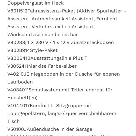
Doppelverglast im Heck
V8011512​Fahrassistenz-Paket (Aktiver Spurhalter -
Assistent, Aufmerksamkeit Assistent, Fernlicht
Assistent, Verkehrszeichen Assistent,
Windschutzscheibe beheizbar
V80288j​4 X 230 V / 1 x 12 V Zusatzsteckdosen
V8028914​Style-Paket
V8006410​​Ausstattungslinie Plus TI
V3052411​Markise Farbe-silber
V40210J​Einlegeboden in der Dusche für ebenen
Laufboden
V4034011​Schlafsystem mit Tellerfederost für
Heckbett(en)
V4044017​Komfort L-Sitzgruppe mit
Loungepolstern, längs-/ quer verschiebbarem
Tisch
V50100J​Außendusche in der Garage