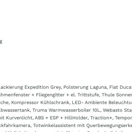
g
Lackierung Expedition Grey, Polsterung Laguna, Fiat Duc
hmenfenster + Fliegengitter + el. Trittstufe, Thule Sonn
dküche, Kompressor Kühlschrank, LED- Ambiente Beleuchtu
Abwassertank, Truma Warmwasserboiler 10L, Webasto Standh
mit Kurvenlicht, ABS + ESP + HillHolder, Traction+, Temp
ückfahrkamera, Totwinkelassistent mit Querbewegungserk