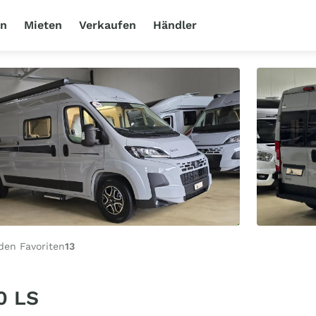
en
Mieten
Verkaufen
Händler
den Favoriten
13
0 LS