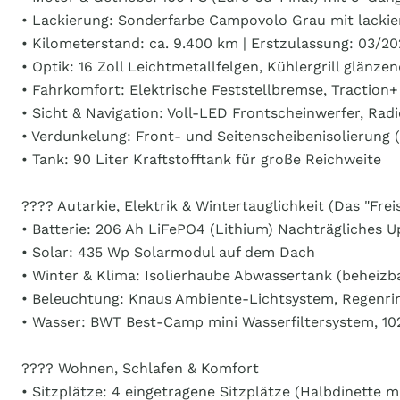
• Lackierung: Sonderfarbe Campovolo Grau mit lacki
• Kilometerstand: ca. 9.400 km | Erstzulassung: 03/20
• Optik: 16 Zoll Leichtmetallfelgen, Kühlergrill glä
• Fahrkomfort: Elektrische Feststellbremse, Traction
• Sicht & Navigation: Voll-LED Frontscheinwerfer, Rad
• Verdunkelung: Front- und Seitenscheibenisolierung
• Tank: 90 Liter Kraftstofftank für große Reichweite
???? Autarkie, Elektrik & Wintertauglichkeit (Das "Fre
• Batterie: 206 Ah LiFePO4 (Lithium) Nachträgliches 
• Solar: 435 Wp Solarmodul auf dem Dach
• Winter & Klima: Isolierhaube Abwassertank (beheizba
• Beleuchtung: Knaus Ambiente-Lichtsystem, Regenr
• Wasser: BWT Best-Camp mini Wasserfiltersystem, 1
????️ Wohnen, Schlafen & Komfort
• Sitzplätze: 4 eingetragene Sitzplätze (Halbdinette 