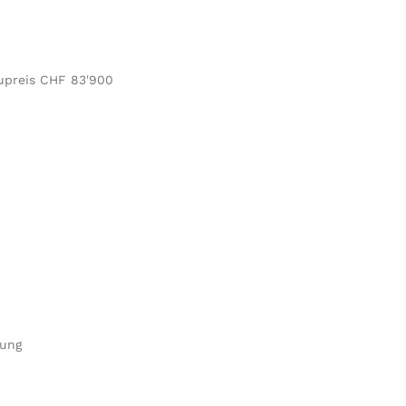
upreis CHF 83'900
nung