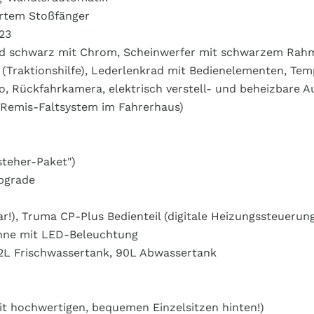
ertem Stoßfänger
23
nzend schwarz mit Chrom, Scheinwerfer mit schwarzem Rah
+ (Traktionshilfe), Lederlenkrad mit Bedienelementen, T
io, Rückfahrkamera, elektrisch verstell- und beheizbare 
 (Remis-Faltsystem im Fahrerhaus)
isteher-Paket")
Upgrade
r!), Truma CP-Plus Bedienteil (digitale Heizungssteuerun
inne mit LED-Beleuchtung
02L Frischwassertank, 90L Abwassertank
mit hochwertigen, bequemen Einzelsitzen hinten!)