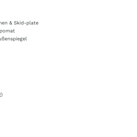
men & Skid-plate
empomat
Außenspiegel
g)