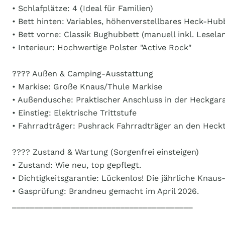
• Schlafplätze: 4 (Ideal für Familien)
• Bett hinten: Variables, höhenverstellbares Heck-Hu
• Bett vorne: Classik Bughubbett (manuell inkl. Lesel
• Interieur: Hochwertige Polster "Active Rock"
????️ Außen & Camping-Ausstattung
• Markise: Große Knaus/Thule Markise
• Außendusche: Praktischer Anschluss in der Heckgara
• Einstieg: Elektrische Trittstufe
• Fahrradträger: Pushrack Fahrradträger an den Heck
????️ Zustand & Wartung (Sorgenfrei einsteigen)
• Zustand: Wie neu, top gepflegt.
• Dichtigkeitsgarantie: Lückenlos! Die jährliche Knau
• Gasprüfung: Brandneu gemacht im April 2026.
________________________________________