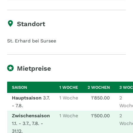
Standort
St. Erhard bei Sursee
Mietpreise
SAISON
1 WOCHE
2 WOCHEN
3 WO
Hauptsaison
3.7.
1 Woche
1'850.00
2
- 7.8.
Woch
Zwischensaison
1 Woche
1'500.00
2
1.1. - 3.7., 7.8. -
Woch
31.12.