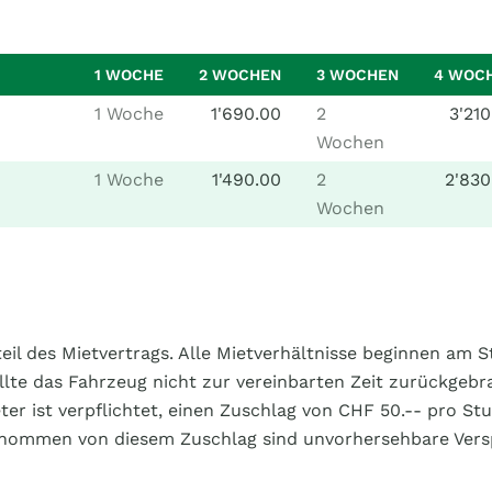
1 WOCHE
2 WOCHEN
3 WOCHEN
4 WOC
1 Woche
1'690.00
2
3'210
Wochen
1 Woche
1'490.00
2
2'830
Wochen
eil des Mietvertrags. Alle Mietverhältnisse beginnen am 
llte das Fahrzeug nicht zur vereinbarten Zeit zurückgeb
eter ist verpflichtet, einen Zuschlag von CHF 50.-- pro S
enommen von diesem Zuschlag sind unvorhersehbare Vers