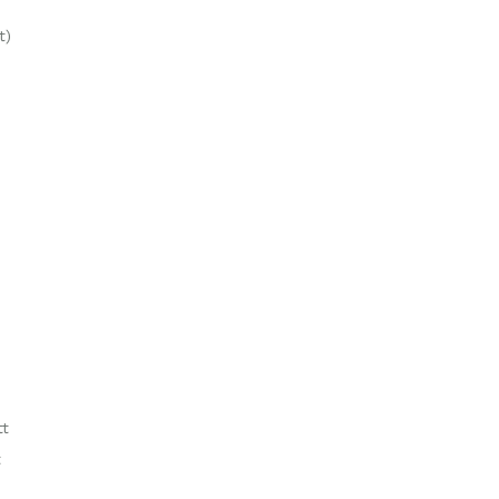
t)
tt
t