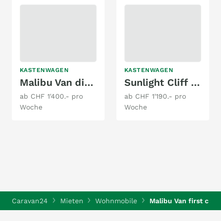
KASTENWAGEN
KASTENWAGEN
Malibu Van diversity 640 LE K coupé Aufstelldach
Sunlight Cliff 590 4x4 Green Trek Ford
ab CHF 1'400.- pro
ab CHF 1'190.- pro
Woche
Woche
Caravan24
Mieten
Wohnmobile
Malibu Van first cla