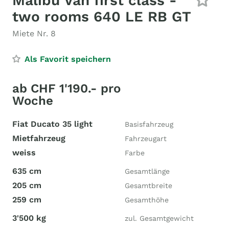
Malibu Van first class -
two rooms 640 LE RB GT
Miete Nr. 8
Als Favorit speichern
ab CHF 1'190.- pro
Woche
Fiat Ducato 35 light
Basisfahrzeug
Mietfahrzeug
Fahrzeugart
weiss
Farbe
635 cm
Gesamtlänge
205 cm
Gesamtbreite
259 cm
Gesamthöhe
3'500 kg
zul. Gesamtgewicht