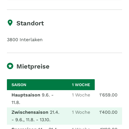
Standort
3800 Interlaken
Mietpreise
SAISON
1 WOCHE
Hauptsaison
9.6. -
1 Woche
1'659.00
11.8.
Zwischensaison
21.4.
1 Woche
1'400.00
- 9.6., 11.8. - 13.10.