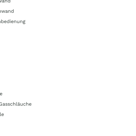
nwand
enwand
nbedienung
m
e
 Gasschläuche
le