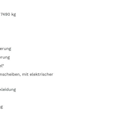
 7490 kg
ierung
erung
l“
nscheiben, mit elektrischer
kleidung
ng