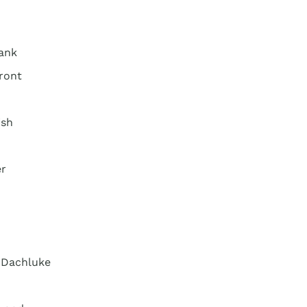
bank
ront
ish
er
-Dachluke