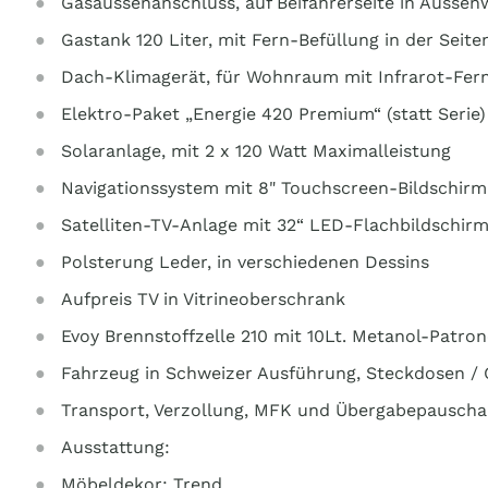
Gasaussenanschluss, auf Beifahrerseite in Ausse
Gastank 120 Liter, mit Fern-Befüllung in der Seit
Dach-Klimagerät, für Wohnraum mit Infrarot-Fer
Elektro-Paket „Energie 420 Premium“ (statt Serie)
Solaranlage, mit 2 x 120 Watt Maximalleistung
Navigationssystem mit 8" Touchscreen-Bildschirm
Satelliten-TV-Anlage mit 32“ LED-Flachbildschir
Polsterung Leder, in verschiedenen Dessins
Aufpreis TV in Vitrineoberschrank
Evoy Brennstoffzelle 210 mit 10Lt. Metanol-Patron
Fahrzeug in Schweizer Ausführung, Steckdosen /
Transport, Verzollung, MFK und Übergabepauscha
Ausstattung:
Möbeldekor: Trend