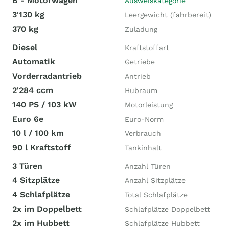
B - Motorwagen
Ausweiskategorie
3'130 kg
Leergewicht (fahrbereit)
370 kg
Zuladung
Diesel
Kraftstoffart
Automatik
Getriebe
Vorderradantrieb
Antrieb
2'284 ccm
Hubraum
140 PS / 103 kW
Motorleistung
Euro 6e
Euro-Norm
10 l / 100 km
Verbrauch
90 l Kraftstoff
Tankinhalt
3 Türen
Anzahl Türen
4 Sitzplätze
Anzahl Sitzplätze
4 Schlafplätze
Total Schlafplätze
2x im Doppelbett
Schlafplätze Doppelbett
2x im Hubbett
Schlafplätze Hubbett