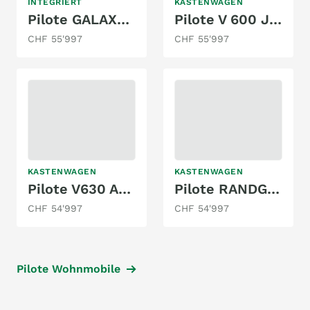
INTEGRIERT
KASTENWAGEN
Pilote GALAXY G 650 GJ ESSENTIEL 2.3 MJ150
Pilote V 600 J PREMIUM 2.3 9-GANG AUTOMAT MJ160
CHF 55'997
CHF 55'997
KASTENWAGEN
KASTENWAGEN
Pilote V630 AUFSTELLDACH 2.3 MJ
Pilote RANDGER R 602 2.2 MJ 160
CHF 54'997
CHF 54'997
Pilote Wohnmobile