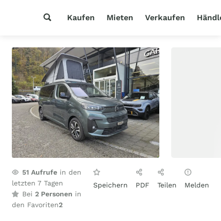
Kaufen
Mieten
Verkaufen
Händl
51
Aufrufe
in den
letzten 7 Tagen
Speichern
PDF
Teilen
Melden
Bei
2 Personen
in
den Favoriten
2