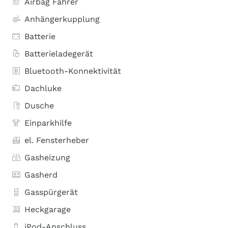
Airbag Fahrer
Anhängerkupplung
Batterie
Batterieladegerät
Bluetooth-Konnektivität
Dachluke
Dusche
Einparkhilfe
el. Fensterheber
Gasheizung
Gasherd
Gasspürgerät
Heckgarage
iPod-Anschluss