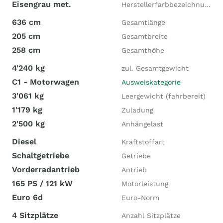
Eisengrau met.
Herstellerfarbbezeichnung
636 cm
Gesamtlänge
205 cm
Gesamtbreite
258 cm
Gesamthöhe
4'240 kg
zul. Gesamtgewicht
C1 - Motorwagen
Ausweiskategorie
3'061 kg
Leergewicht (fahrbereit)
1'179 kg
Zuladung
2'500 kg
Anhängelast
Diesel
Kraftstoffart
Schaltgetriebe
Getriebe
Vorderradantrieb
Antrieb
165 PS / 121 kW
Motorleistung
Euro 6d
Euro-Norm
4 Sitzplätze
Anzahl Sitzplätze