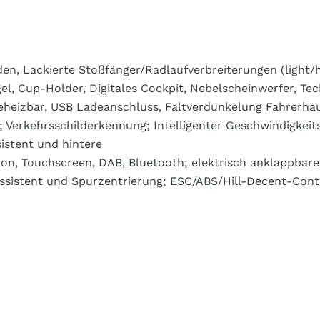
en, Lackierte Stoßfänger/Radlaufverbreiterungen (light/h
l, Cup-Holder, Digitales Cockpit, Nebelscheinwerfer, Te
eheizbar, USB Ladeanschluss, Faltverdunkelung Fahrerhaus
 Verkehrsschilderkennung; Intelligenter Geschwindigkeits
istent und hintere
on, Touchscreen, DAB, Bluetooth; elektrisch anklappbare 
sistent und Spurzentrierung; ESC/ABS/Hill-Decent-Contro