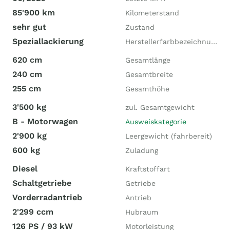
85'900 km
Kilometerstand
sehr gut
Zustand
Speziallackierung
Herstellerfarbbezeichnung
620 cm
Gesamtlänge
240 cm
Gesamtbreite
255 cm
Gesamthöhe
3'500 kg
zul. Gesamtgewicht
B - Motorwagen
Ausweiskategorie
2'900 kg
Leergewicht (fahrbereit)
600 kg
Zuladung
Diesel
Kraftstoffart
Schaltgetriebe
Getriebe
Vorderradantrieb
Antrieb
2'299 ccm
Hubraum
126 PS / 93 kW
Motorleistung