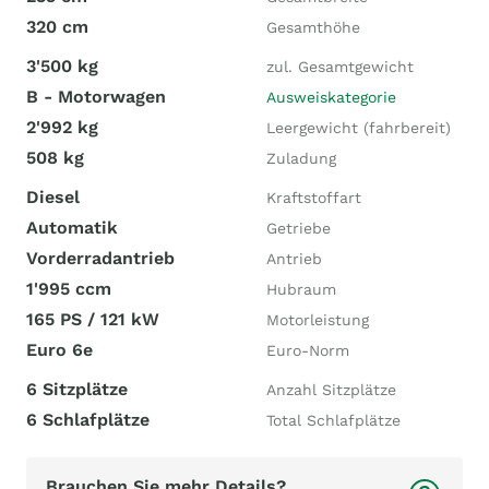
320 cm
Gesamthöhe
3'500 kg
zul. Gesamtgewicht
B - Motorwagen
Ausweiskategorie
2'992 kg
Leergewicht (fahrbereit)
508 kg
Zuladung
Diesel
Kraftstoffart
Automatik
Getriebe
Vorderradantrieb
Antrieb
1'995 ccm
Hubraum
165 PS / 121 kW
Motorleistung
Euro 6e
Euro-Norm
6 Sitzplätze
Anzahl Sitzplätze
6 Schlafplätze
Total Schlafplätze
Brauchen Sie mehr Details?