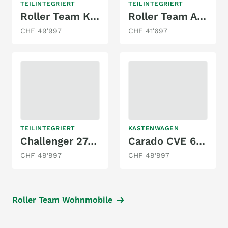
TEILINTEGRIERT
TEILINTEGRIERT
Roller Team KRONOS 283 2.0 TDCI
Roller Team AUTO ROLLER KRONOS 264 TL 2,0 TDCI FORD
CHF 49'997
CHF 41'697
TEILINTEGRIERT
KASTENWAGEN
Challenger 274 GENESIS 2.0 TDCI
Carado CVE 600 CLEVER + EDITION 2.3MJ
CHF 49'997
CHF 49'997
Roller Team Wohnmobile