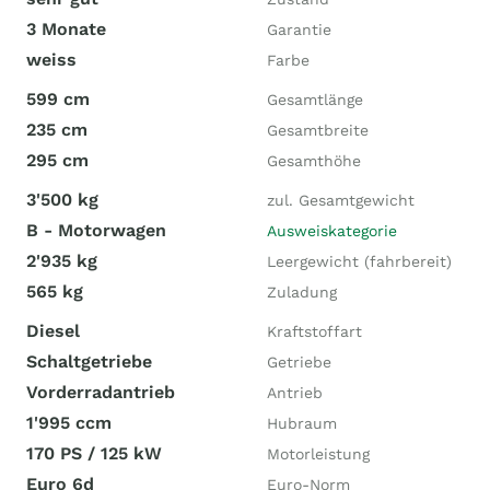
3 Monate
Garantie
weiss
Farbe
599 cm
Gesamtlänge
235 cm
Gesamtbreite
295 cm
Gesamthöhe
3'500 kg
zul. Gesamtgewicht
B - Motorwagen
Ausweiskategorie
2'935 kg
Leergewicht (fahrbereit)
565 kg
Zuladung
Diesel
Kraftstoffart
Schaltgetriebe
Getriebe
Vorderradantrieb
Antrieb
1'995 ccm
Hubraum
170 PS / 125 kW
Motorleistung
Euro 6d
Euro-Norm