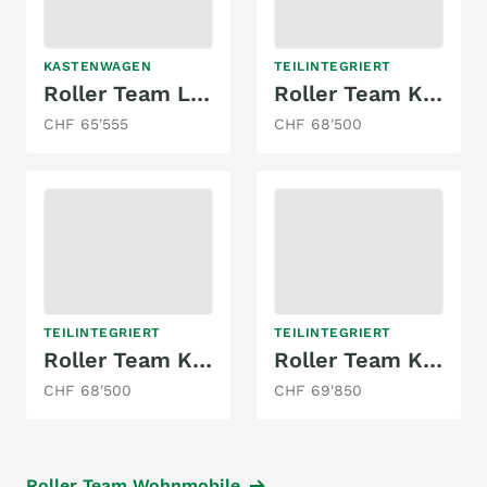
KASTENWAGEN
TEILINTEGRIERT
Roller Team Livingstone Duo Advance 140PS
Roller Team Kronosfit 230 TL
CHF 65'555
CHF 68'500
TEILINTEGRIERT
TEILINTEGRIERT
Roller Team Kronosfit 281 TL mit Hubbett
Roller Team Kronos 285 TL
CHF 68'500
CHF 69'850
Roller Team Wohnmobile