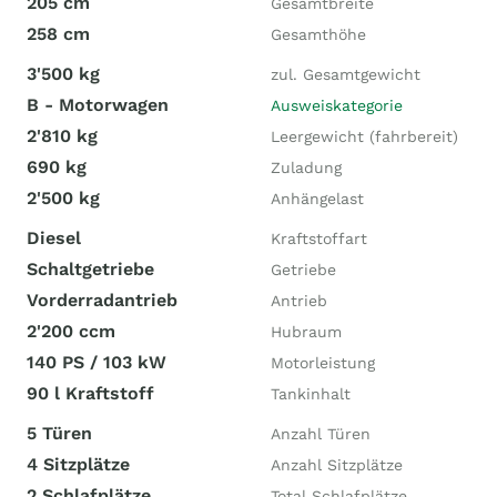
205 cm
Gesamtbreite
258 cm
Gesamthöhe
3'500 kg
zul. Gesamtgewicht
B - Motorwagen
Ausweiskategorie
2'810 kg
Leergewicht (fahrbereit)
690 kg
Zuladung
2'500 kg
Anhängelast
Diesel
Kraftstoffart
Schaltgetriebe
Getriebe
Vorderradantrieb
Antrieb
2'200 ccm
Hubraum
140 PS / 103 kW
Motorleistung
90 l Kraftstoff
Tankinhalt
5 Türen
Anzahl Türen
4 Sitzplätze
Anzahl Sitzplätze
2 Schlafplätze
Total Schlafplätze