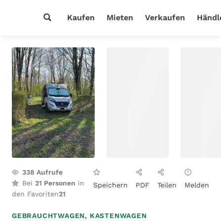
Kaufen
Mieten
Verkaufen
Händl
338
Aufrufe
Bei
21 Personen
in
Speichern
PDF
Teilen
Melden
den Favoriten
21
GEBRAUCHTWAGEN,
KASTENWAGEN