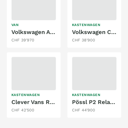
VAN
KASTENWAGEN
Volkswagen Amarok 4 Motion 2.0 BiTDI - Overland
Volkswagen California T6 Beach
CHF 39'970
CHF 38'900
KASTENWAGEN
KASTENWAGEN
Clever Vans Runner Citroen 163 PS
Pössl P2 Relax Citroen 140 PS
CHF 42'500
CHF 44'900