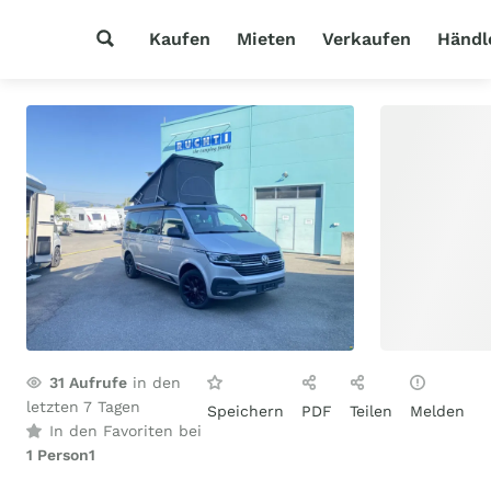
Kaufen
Mieten
Verkaufen
Händl
31
Aufrufe
in den
letzten 7 Tagen
Speichern
PDF
Teilen
Melden
In den Favoriten bei
1 Person
1