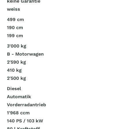
keine Garantie
weiss
499 cm
190 cm
199 cm
3'000 kg
B - Motorwagen
2'590 kg
410 kg
2'500 kg
Diesel
Automatik
Vorderradantrieb
1'968 ccm
140 PS / 103 kW
80 l Kraftstoff