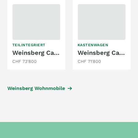
TEILINTEGRIERT
KASTENWAGEN
Weinsberg CaraSuite 650 MEG Edition [Spicy]
Weinsberg CaraBus 600 MQH Edition [Fire]
CHF 73'800
CHF 71'800
Weinsberg Wohnmobile