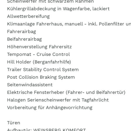
Scheinwerfer mit schwarzem Rahmen
Kühlergrillabdeckung in Wagenfarbe, lackiert
Allwetterbereifung
Klimaanlage Fahrerhaus, manuell - inkl. Pollenfilter
Fahrerairbag
Beifahrerairbag
Höhenverstellung Fahrersitz
Tempomat - Cruise Control
Hill Holder (Berganfahrhilfe)
Trailer Stability Control System
Post Collision Braking System
Seitenwindassistent
Elektrische Fensterheber (Fahrer- und Beifahrertür)
Halogen Serienscheinwerfer mit Tagfahrlicht
Vorbereitung für Anhängevorrichtung
Türen
Aufbautür: WEINSBERG KOMFORT