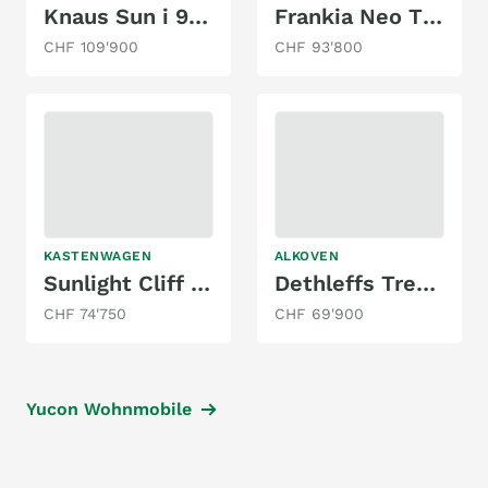
Knaus Sun i 900 LEG
Frankia Neo T 7 GDK NEO 3,5 t Black-Line
CHF 109'900
CHF 93'800
KASTENWAGEN
ALKOVEN
Sunlight Cliff X 640
Dethleffs Trend A 7877-2
CHF 74'750
CHF 69'900
Yucon Wohnmobile