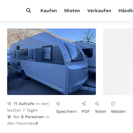
Kaufen
Mieten
Verkaufen
Händl
71
Aufrufe
in den
letzten 7 Tagen
Speichern
PDF
Teilen
Melden
Bei
8 Personen
in
den Favoriten
8