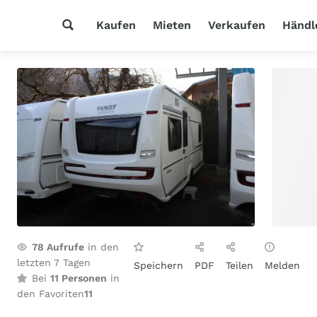
Kaufen
Mieten
Verkaufen
Händl
78
Aufrufe
in den
letzten 7 Tagen
Speichern
PDF
Teilen
Melden
Bei
11 Personen
in
den Favoriten
11