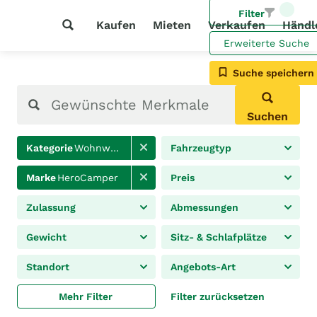
Filter
Kaufen
Mieten
Verkaufen
Händl
Erweiterte Suche
Suche speichern
Suchen
Kategorie
Wohnwagen
Fahrzeugtyp
Marke
HeroCamper
Preis
Zulassung
Abmessungen
Gewicht
Sitz- & Schlafplätze
Standort
Angebots-Art
Mehr Filter
Filter zurücksetzen