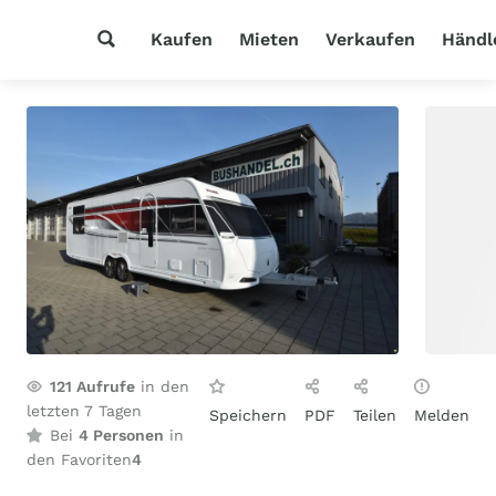
Kaufen
Mieten
Verkaufen
Händl
121
Aufrufe
in den
letzten 7 Tagen
Speichern
PDF
Teilen
Melden
Bei
4 Personen
in
den Favoriten
4