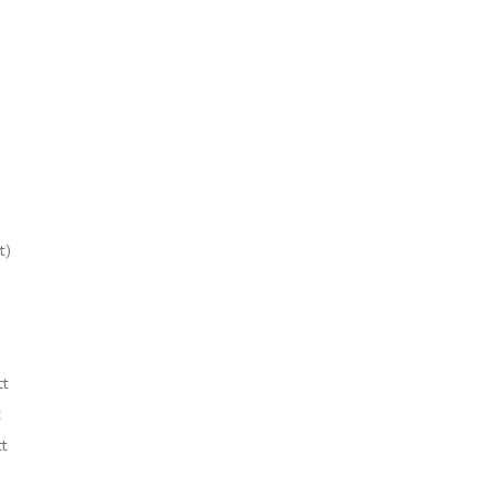
t)
tt
t
t