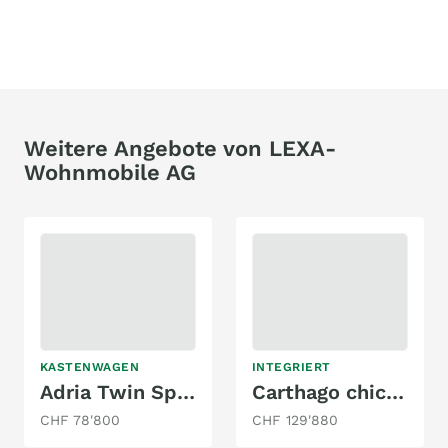
Weitere Angebote von LEXA-
Wohnmobile AG
KASTENWAGEN
INTEGRIERT
Adria Twin Sports 600 SPB (A) 180 PS
Carthago chic c-line I Mercedes c-line I 4.9 LE
CHF 78'800
CHF 129'880