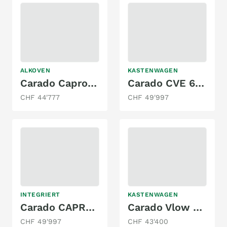
ALKOVEN
KASTENWAGEN
Carado Capron A461
Carado CVE 600 CLEVER + EDITION 2.3MJ
CHF 44'777
CHF 49'997
INTEGRIERT
KASTENWAGEN
Carado CAPRON CV 600 EDITION 15 2.2 MJ
Carado Vlow 600
CHF 49'997
CHF 43'400