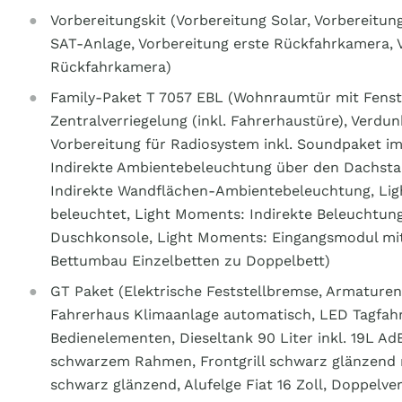
Vorbereitungskit (Vorbereitung Solar, Vorbereitu
SAT-Anlage, Vorbereitung erste Rückfahrkamera, 
Rückfahrkamera)
Family-Paket T 7057 EBL (Wohnraumtür mit Fenste
Zentralverriegelung (inkl. Fahrerhaustüre), Verdu
Vorbereitung für Radiosystem inkl. Soundpaket i
Indirekte Ambientebeleuchtung über den Dachst
Indirekte Wandflächen-Ambientebeleuchtung, L
beleuchtet, Light Moments: Indirekte Beleuchtun
Duschkonsole, Light Moments: Eingangsmodul mit
Bettumbau Einzelbetten zu Doppelbett)
GT Paket (Elektrische Feststellbremse, Armaturen
Fahrerhaus Klimaanlage automatisch, LED Tagfahr
Bedienelementen, Dieseltank 90 Liter inkl. 19L Ad
schwarzem Rahmen, Frontgrill schwarz glänzend m
schwarz glänzend, Alufelge Fiat 16 Zoll, Doppelv