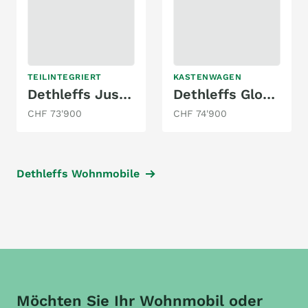
TEILINTEGRIERT
KASTENWAGEN
Dethleffs Just Camp T 6812 EB
Dethleffs Globetrail 640 HR Fiat
CHF 73'900
CHF 74'900
Dethleffs Wohnmobile
Möchten Sie Ihr Wohnmobil oder