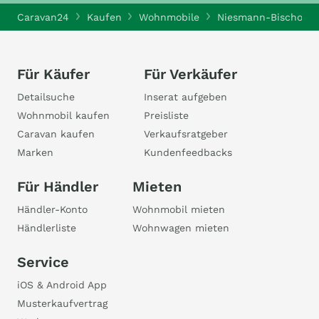
Caravan24
Kaufen
Wohnmobile
Niesmann-Bischoff 
Für Käufer
Für Verkäufer
Detailsuche
Inserat aufgeben
Wohnmobil kaufen
Preisliste
Caravan kaufen
Verkaufsratgeber
Marken
Kundenfeedbacks
Für Händler
Mieten
Händler-Konto
Wohnmobil mieten
Händlerliste
Wohnwagen mieten
Service
iOS & Android App
Musterkaufvertrag