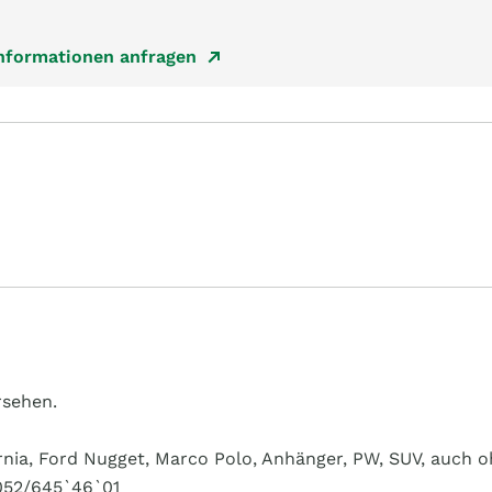
Informationen anfragen
rsehen.
ia, Ford Nugget, Marco Polo, Anhänger, PW, SUV, auch o
 052/645`46`01