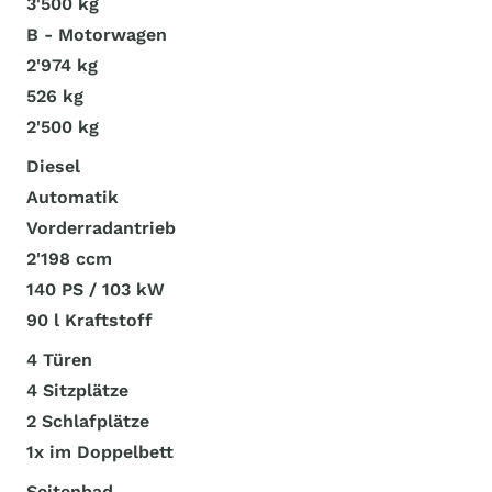
3'500 kg
B - Motorwagen
2'974 kg
526 kg
2'500 kg
Diesel
Automatik
Vorderradantrieb
2'198 ccm
140 PS / 103 kW
90 l Kraftstoff
4 Türen
4 Sitzplätze
2 Schlafplätze
1x im Doppelbett
Seitenbad