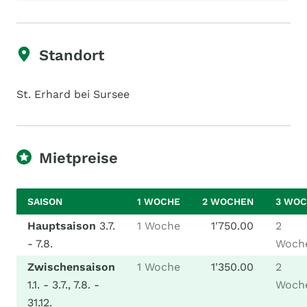
Standort
St. Erhard bei Sursee
Mietpreise
SAISON
1 WOCHE
2 WOCHEN
3 WO
Hauptsaison
3.7.
1 Woche
1'750.00
2
- 7.8.
Woch
Zwischensaison
1 Woche
1'350.00
2
1.1. - 3.7., 7.8. -
Woch
31.12.