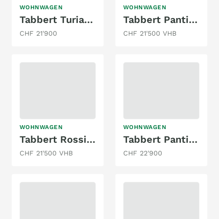
WOHNWAGEN
WOHNWAGEN
Tabbert Turiano 420 QD/F
Tabbert Pantiga 390 WD 2.3 Finest Edition
CHF 21'900
CHF 21'500 VHB
WOHNWAGEN
WOHNWAGEN
Tabbert Rossini 520 DM Etagenbetten
Tabbert Pantiga 390 WD
CHF 21'500 VHB
CHF 22'900