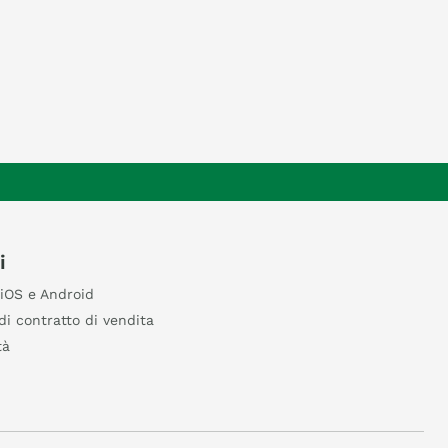
i
iOS e Android
di contratto di vendita
tà