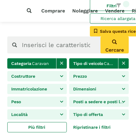
Filtri
Comprare
Noleggiare
Vendere
R
Ricerca allargata
Salva questa rice
Cercare
Categoria
Caravan
Tipo di veicolo
Casa mobile
Costruttore
Prezzo
Immatricolazione
Dimensioni
Peso
Posti a sedere e posti letto
Località
Tipo di offerta
Più filtri
Ripristinare i filtri