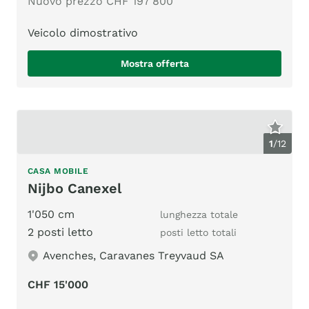
Nuovo prezzo CHF 197'800
Veicolo dimostrativo
Mostra offerta
1
/
12
CASA MOBILE
Nijbo Canexel
1'050 cm
lunghezza totale
2 posti letto
posti letto totali
Avenches, Caravanes Treyvaud SA
CHF 15'000